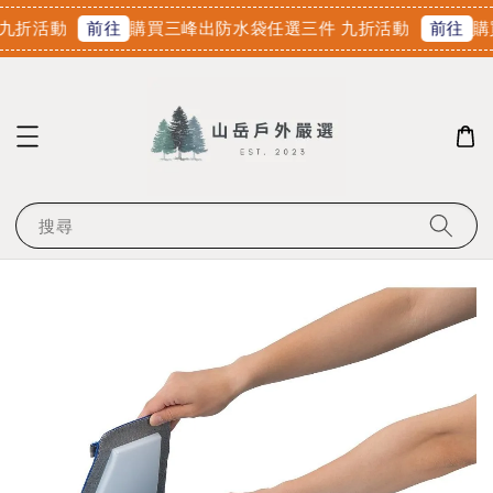
九折活動
購買三峰出防水袋任選三件 九折活動
購
前往
前往
搜尋