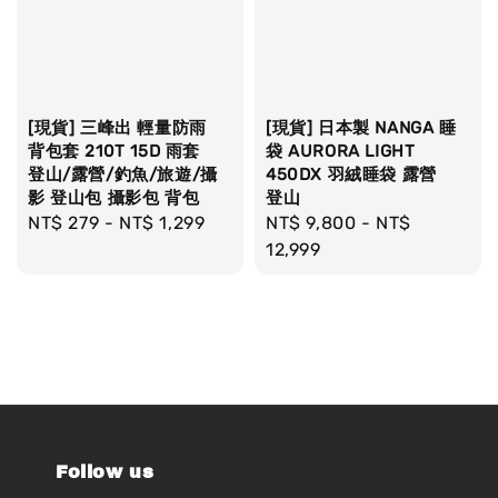
[現貨] 三峰出 輕量防雨
[現貨] 日本製 NANGA 睡
背包套 210T 15D 雨套
袋 AURORA LIGHT
登山/露營/釣魚/旅遊/攝
450DX 羽絨睡袋 露營
影 登山包 攝影包 背包
登山
Regular
NT$ 279
-
NT$ 1,299
Regular
NT$ 9,800
-
NT$
price
price
12,999
Follow us