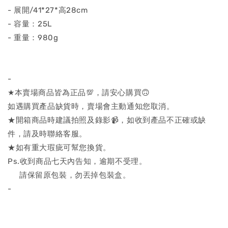
- 展開/41*27*高28cm
- 容量：25L
- 重量：980g
-
★本賣場商品皆為正品💯，請安心購買🙃
如遇購買產品缺貨時，賣場會主動通知您取消。
★開箱商品時建議拍照及錄影📹，如收到產品不正確或缺
件，請及時聯絡客服。
★如有重大瑕疵可幫您換貨。
Ps.收到商品七天內告知，逾期不受理。
請保留原包裝，勿丟掉包裝盒。
-