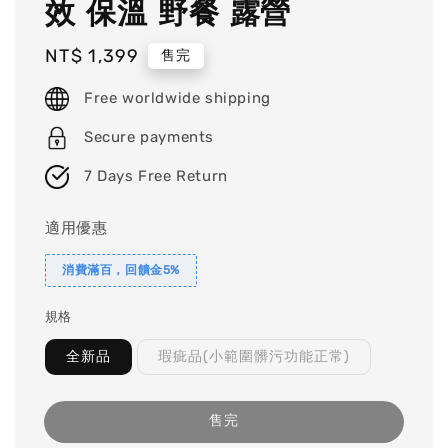
效 保溫 野餐 露營
Regular
NT$ 1,399
售完
price
Free worldwide shipping
Secure payments
7 Days Free Return
適用優惠
消費滿百，回饋金5%
規格
全新品
瑕疵品(小範圍髒污功能正常)
售完