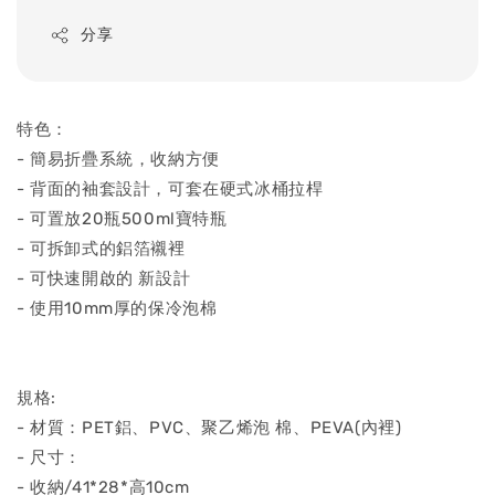
分享
特色：
- 簡易折疊系統，收納方便
- 背面的袖套設計，可套在硬式冰桶拉桿
- 可置放20瓶500ml寶特瓶
- 可拆卸式的鋁箔襯裡
- 可快速開啟的 新設計
- 使用10mm厚的保冷泡棉
規格:
- 材質：PET鋁、PVC、聚乙烯泡 棉、PEVA(內裡)
- 尺寸：
- 收納/41*28*高10cm