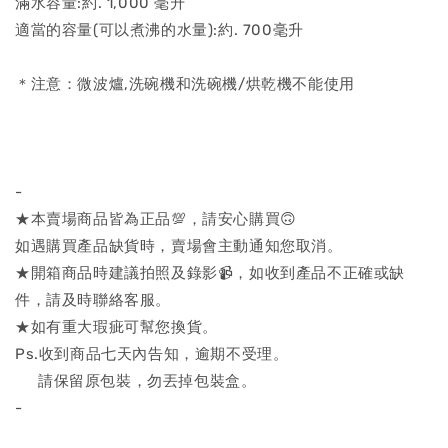
滿水容量:約. 1,000 毫升
適當的容量(可以煮沸的水量):約. 700毫升
＊注意：微波爐,洗碗機和洗碗機/烘乾機不能使用
-
★本賣場商品皆為正品💯，請安心購買🙃
如遇購買產品缺貨時，賣場會主動通知您取消。
★開箱商品時建議拍照及錄影📹，如收到產品不正確或缺
件，請及時聯絡客服。
★如有重大瑕疵可幫您換貨。
Ps.收到商品七天內告知，逾期不受理。
請保留原包裝，勿丟掉包裝盒。
-