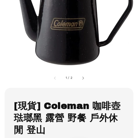
1
/
2
[現貨] Coleman 咖啡壺
琺瑯黑 露營 野餐 戶外休
閒 登山