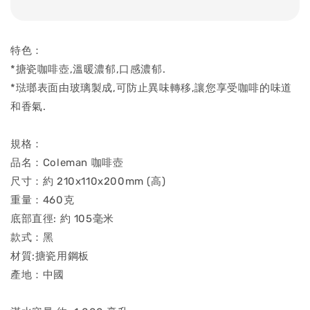
特色：
*搪瓷咖啡壺,溫暖濃郁,口感濃郁.
*琺瑯表面由玻璃製成,可防止異味轉移,讓您享受咖啡的味道
和香氣.
規格：
品名：Coleman 咖啡壺
尺寸：約 210x110x200mm (高)
重量：460克
底部直徑: 約 105毫米
款式：黑
材質:搪瓷用鋼板
產地：中國