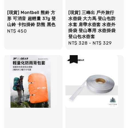
[現貨] Montbell 熊鈴 方
[現貨] 三峰出 戶外旅行
形 可消音 超輕量 37g 登
水壺袋 大力馬 登山包防
山鈴 卡扣掛鈴 防熊 黑色
水套 肩帶水壺套 水壺外
掛袋 登山專用 水壺掛袋
Regular
NT$ 450
登山包水壺套
price
Regular
NT$ 328
-
NT$ 329
price
優惠