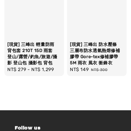
[現貨] 三峰出 輕量防雨
[現貨] 三峰出 防水壓條
背包套 210T 15D 雨套
三層布防水透氣熱熔修補
登山/露營/釣魚/旅遊/攝
膠帶 Gore-tex修補膠帶
影 登山包 攝影包 背包
5M 雨衣 風衣 衝鋒衣
Regular
NT$ 279
-
NT$ 1,299
Sale
NT$ 149
Regular
NT$ 300
price
price
price
Follow us