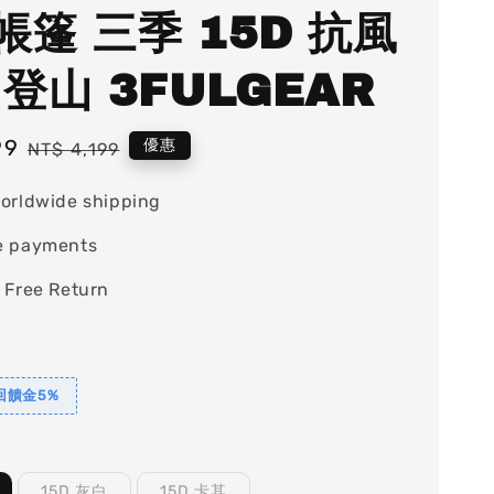
帳篷 三季 15D 抗風
 登山 3FULGEAR
99
Regular
優惠
NT$ 4,199
price
orldwide shipping
e payments
 Free Return
回饋金5%
15D 灰白
15D 卡其