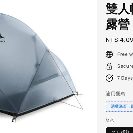
雙人
露營
Sale
NT$ 4,0
price
Free w
Secur
7 Days
適用優惠
消費滿百，
顏色
15D 橘紅