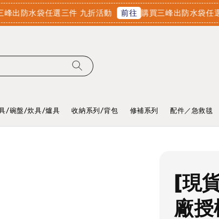
防水袋任選三件 九折活動
購買三峰出防水袋任選三件
前往
具/碗盤/炊具/爐具
收納系列/背包
修補系列
配件／急救毯
[現貨
廠授