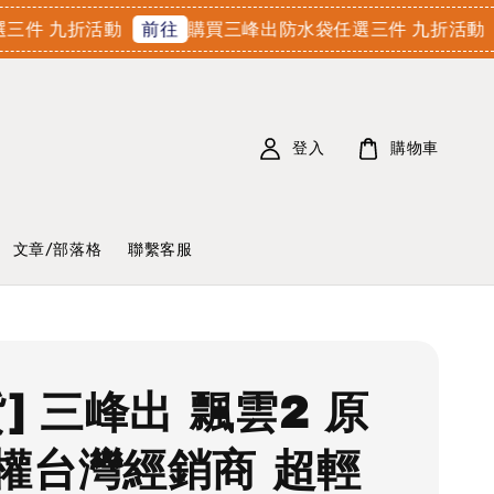
 九折活動
購買三峰出防水袋任選三件 九折活動
前往
前
登入
購物車
文章/部落格
聯繫客服
] 三峰出 飄雲2 原
權台灣經銷商 超輕