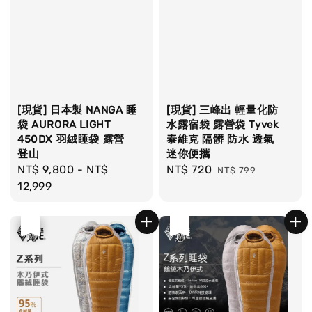
[現貨] 日本製 NANGA 睡
[現貨] 三峰出 輕量化防
袋 AURORA LIGHT
水露宿袋 露營袋 Tyvek
450DX 羽絨睡袋 露營
泰維克 隔髒 防水 透氣
登山
迷你便攜
Regular
NT$ 9,800
-
NT$
Sale
NT$ 720
Regular
NT$ 799
price
12,999
price
price
優惠
售完
優惠
售完