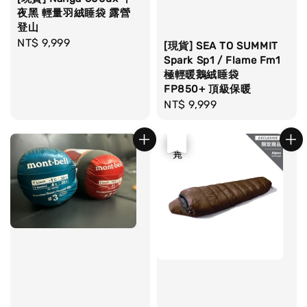
夜黑 輕量羽絨睡袋 露營
登山
Regular
NT$ 9,999
[現貨] SEA TO SUMMIT
price
Spark Sp1 / Flame Fm1
極輕暖鵝絨睡袋
FP850+ 頂級保暖
Regular
NT$ 9,999
price
優惠
售完