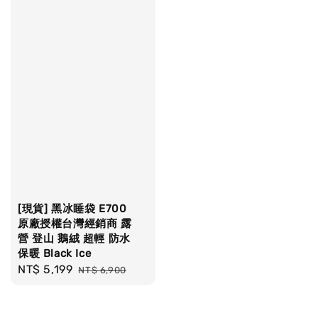
[現貨] 黑冰睡袋 E700
原廠授權台灣經銷商 露
營 登山 鵝絨 超輕 防水
保暖 Black Ice
Sale
NT$ 5,199
Regular
NT$ 6,900
price
price